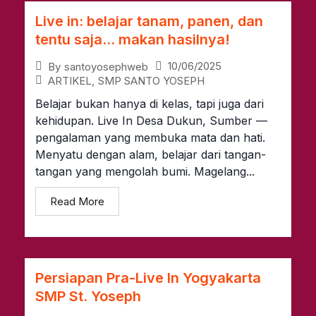
Live in: belajar tanam, panen, dan
tentu saja… makan hasilnya!
10/06/2025
By
santoyosephweb
ARTIKEL
,
SMP SANTO YOSEPH
Belajar bukan hanya di kelas, tapi juga dari
kehidupan. Live In Desa Dukun, Sumber —
pengalaman yang membuka mata dan hati.
Menyatu dengan alam, belajar dari tangan-
tangan yang mengolah bumi. Magelang...
Read More
Persiapan Pra-Live In Yogyakarta
SMP St. Yoseph