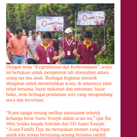
Dengan tema “Kegembiraan dan Kebersamaan”, acara
ini bertujuan untuk mempererat tali silaturahmi antara
orang tua dan anak. Berbagai kegiatan menarik
disiapkan untuk memeriahkan acara, di antaranya jalan
sehat bersama, bazar makanan dan minuman, bazar
buku, serta berbagai permainan seru yang mengundang
tawa dan keceriaan.
“Kami sangat senang melihat antusiasme seluruh
keluarga besar Santo Yoseph dalam acara ini,” ujar Ibu
Wini Selaku kepala Sekolah dari SD Santo Yoseph.
“Acara Family Day ini merupakan momen yang tepat
untuk kita semua bersenang-senang bersama sambil