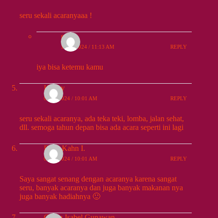
seru sekali acaranyaaa !
ger
10/01/2024 / 11:13 AM
REPLY
iya bisa ketemu kamu
Kenny
09/30/2024 / 10:01 AM
REPLY
seru sekali acaranya, ada teka teki, lomba, jalan sehat,
dll. semoga tahun depan bisa ada acara seperti ini lagi
Rava Kahn I.
09/30/2024 / 10:01 AM
REPLY
Saya sangat senang dengan acaranya karena sangat
seru, banyak acaranya dan juga banyak makanan nya
juga banyak hadiahnya 🙂
Gwen Isabel Gunawan