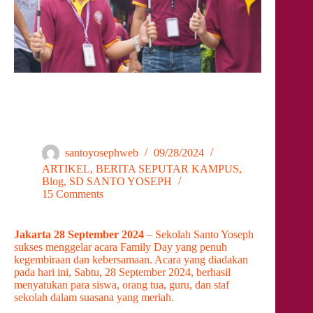
Berita Seputar Kampus Santo Yoseph – Sukseskan
Family Day Sekolah Santo Yoseph, Jalin Keakraban
Orang Tua dan Anak
santoyosephweb
09/28/2024
ARTIKEL
,
BERITA SEPUTAR KAMPUS
,
Blog
,
SD SANTO YOSEPH
15 Comments
Jakarta 28 September 2024
– Sekolah Santo Yoseph
sukses menggelar acara Family Day yang penuh
kegembiraan dan kebersamaan. Acara yang diadakan
pada hari ini, Sabtu, 28 September 2024, berhasil
menyatukan para siswa, orang tua, guru, dan staf
sekolah dalam suasana yang meriah.