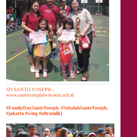
SD SANTO YOSEPH –
www.santoyosephdwiwarna.sch.id
#FamilyDaySantoYoseph, #SekolahSantoYoseph,
#jakarta #wing #ultramilk]