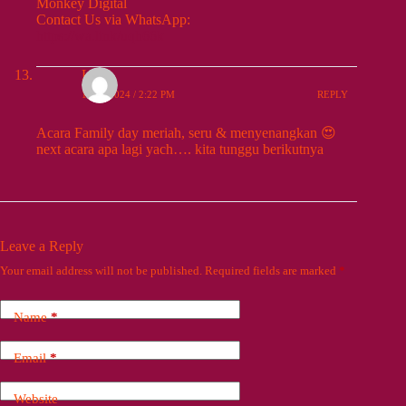
Monkey Digital
Contact Us via WhatsApp:
https://wa.link/uqh66k
Lily
10/06/2024 / 2:22 PM
REPLY
Acara Family day meriah, seru & menyenangkan 😍
next acara apa lagi yach…. kita tunggu berikutnya
Leave a Reply
Your email address will not be published.
Required fields are marked
*
Name
*
Email
*
Website