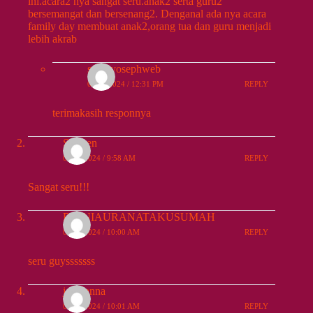
ini.acara2 nya sangat seru.anak2 serta guru2
bersemangat dan bersenang2. Denganal ada nya acara
family day membuat anak2,orang tua dan guru menjadi
lebih akrab
santoyosephweb
09/29/2024 / 12:31 PM
REPLY
terimakasih responnya
Sherren
09/30/2024 / 9:58 AM
REPLY
Sangat seru!!!
RIANIAURANATAKUSUMAH
09/30/2024 / 10:00 AM
REPLY
seru guysssssss
joevianna
09/30/2024 / 10:01 AM
REPLY