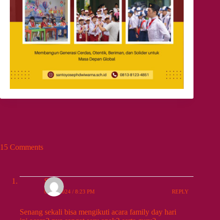
15 Comments
Sisca
09/28/2024 / 8:23 PM
REPLY
Senang sekali bisa mengikuti acara family day hari