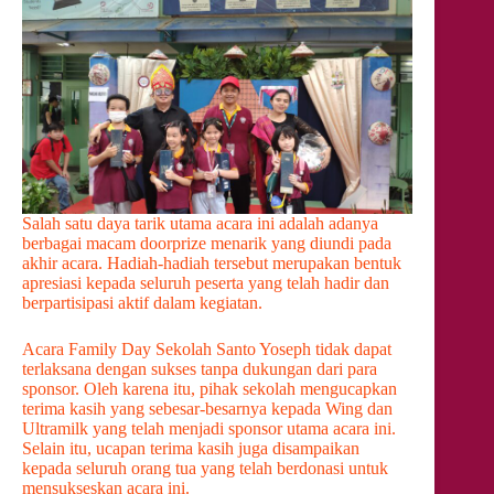
Salah satu daya tarik utama acara ini adalah adanya
berbagai macam doorprize menarik yang diundi pada
akhir acara. Hadiah-hadiah tersebut merupakan bentuk
apresiasi kepada seluruh peserta yang telah hadir dan
berpartisipasi aktif dalam kegiatan.
Acara Family Day Sekolah Santo Yoseph tidak dapat
terlaksana dengan sukses tanpa dukungan dari para
sponsor. Oleh karena itu, pihak sekolah mengucapkan
terima kasih yang sebesar-besarnya kepada Wing dan
Ultramilk yang telah menjadi sponsor utama acara ini.
Selain itu, ucapan terima kasih juga disampaikan
kepada seluruh orang tua yang telah berdonasi untuk
mensukseskan acara ini.