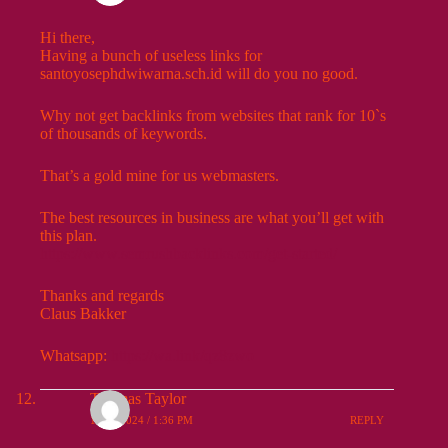
Hi there,
Having a bunch of useless links for
santoyosephdwiwarna.sch.id will do you no good.
Why not get backlinks from websites that rank for 10`s
of thousands of keywords.
That’s a gold mine for us webmasters.
The best resources in business are what you’ll get with
this plan.
https://www.semrushbacklinks.com/get-started/
Thanks and regards
Claus Bakker
Whatsapp:
https://wa.link/qz8zwo
Thomas Taylor
10/02/2024 / 1:36 PM
REPLY