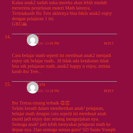
Kalau anak2 sudah suka mereka akan lebih mudah
menerima penjelasan materi Math lainnya.
Terimakasih Bu Tere akhirnya bisa bikin anak2 enjoy
dengan pelajaran 1 ini.
GBU🙏
Felicia
09/13/2024 / 12:06 PM
REPLY
Cara belajar math seperti ini membuat anak2 menjadi
enjoy utk belajar math.. Jd tidak ada ketakutan tidak
bisa utk pelajaran math..anak2 happy n enjoy..terima
kasih ibu Tere..
Eva_Lyra
09/13/2024 / 12:28 PM
REPLY
Ibu Teresa emang terbaik 👏👏
Selalu kreatif dalam memberikan anak² pelajaran,
belajar math dengan cara seperti ini membuat anak
murid jadi enjoy dan senang mengerjakan nya.
Semoga anak² jadi lebih menyukai pelajaran math ke
depan nya. Dan semoga semua guru² SD Santo Yoseph