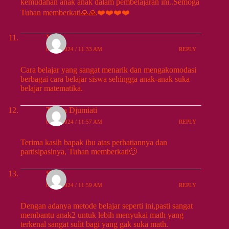
kemudahan anak anak dalam pembelajaran ini..Semoga
Tuhan memberkati🙏🙏❤️❤️❤️❤️
Yuli
09/13/2024 / 11:33 AM
REPLY
Cara belajar yang sangat menarik dan mengakomodasi
berbagai cara belajar siswa sehingga anak-anak suka
belajar matematika.
Teresa Djumiati
09/13/2024 / 11:57 AM
REPLY
Terima kasih bapak ibu atas perhatiannya dan
partisipasinya, Tuhan memberkati🙂
Susi
09/13/2024 / 11:59 AM
REPLY
Dengan adanya metode belajar seperti ini,pasti sangat
membantu anak2 untuk lebih menyukai math yang
terkenal sangat sulit bagi yang gak suka math.