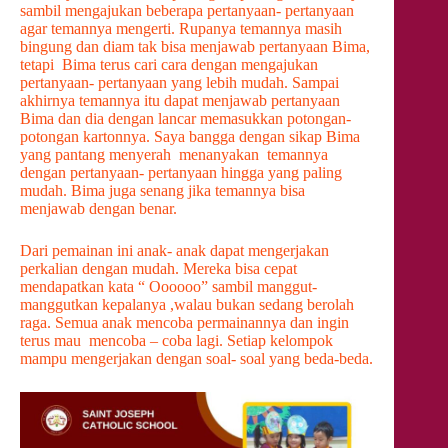
sambil mengajukan beberapa pertanyaan- pertanyaan
agar temannya mengerti. Rupanya temannya masih
bingung dan diam tak bisa menjawab pertanyaan Bima,
tetapi Bima terus cari cara dengan mengajukan
pertanyaan- pertanyaan yang lebih mudah. Sampai
akhirnya temannya itu dapat menjawab pertanyaan
Bima dan dia dengan lancar memasukkan potongan-
potongan kartonnya. Saya bangga dengan sikap Bima
yang pantang menyerah menanyakan temannya
dengan pertanyaan- pertanyaan hingga yang paling
mudah. Bima juga senang jika temannya bisa
menjawab dengan benar.
Dari pemainan ini anak- anak dapat mengerjakan
perkalian dengan mudah. Mereka bisa cepat
mendapatkan kata “ Oooooo” sambil manggut-
manggutkan kepalanya ,walau bukan sedang berolah
raga. Semua anak mencoba permainannya dan ingin
terus mau mencoba – coba lagi. Setiap kelompok
mampu mengerjakan dengan soal- soal yang beda-beda.