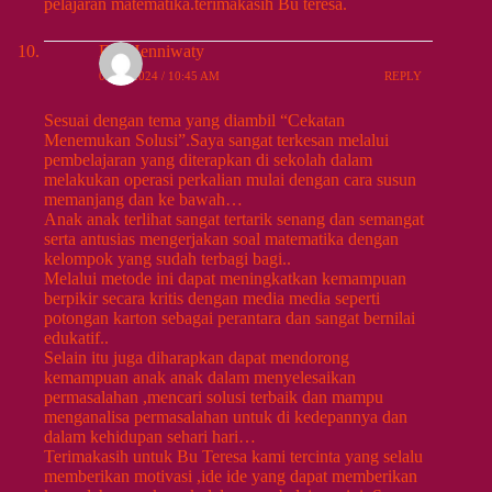
pelajaran matematika.terimakasih Bu teresa.
Evi Henniwaty
09/13/2024 / 10:45 AM
REPLY
Sesuai dengan tema yang diambil “Cekatan
Menemukan Solusi”.Saya sangat terkesan melalui
pembelajaran yang diterapkan di sekolah dalam
melakukan operasi perkalian mulai dengan cara susun
memanjang dan ke bawah…
Anak anak terlihat sangat tertarik senang dan semangat
serta antusias mengerjakan soal matematika dengan
kelompok yang sudah terbagi bagi..
Melalui metode ini dapat meningkatkan kemampuan
berpikir secara kritis dengan media media seperti
potongan karton sebagai perantara dan sangat bernilai
edukatif..
Selain itu juga diharapkan dapat mendorong
kemampuan anak anak dalam menyelesaikan
permasalahan ,mencari solusi terbaik dan mampu
menganalisa permasalahan untuk di kedepannya dan
dalam kehidupan sehari hari…
Terimakasih untuk Bu Teresa kami tercinta yang selalu
memberikan motivasi ,ide ide yang dapat memberikan