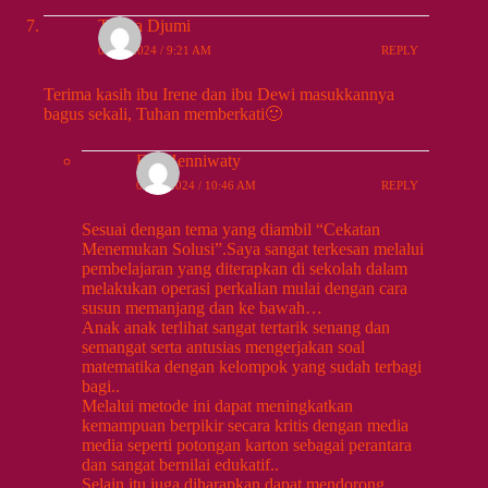
Teresa Djumi
09/13/2024 / 9:21 AM
REPLY
Terima kasih ibu Irene dan ibu Dewi masukkannya
bagus sekali, Tuhan memberkati🙂
Evi Henniwaty
09/13/2024 / 10:46 AM
REPLY
Sesuai dengan tema yang diambil “Cekatan
Menemukan Solusi”.Saya sangat terkesan melalui
pembelajaran yang diterapkan di sekolah dalam
melakukan operasi perkalian mulai dengan cara
susun memanjang dan ke bawah…
Anak anak terlihat sangat tertarik senang dan
semangat serta antusias mengerjakan soal
matematika dengan kelompok yang sudah terbagi
bagi..
Melalui metode ini dapat meningkatkan
kemampuan berpikir secara kritis dengan media
media seperti potongan karton sebagai perantara
dan sangat bernilai edukatif..
Selain itu juga diharapkan dapat mendorong