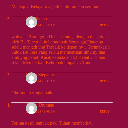
Mantap… Belajar mat jadi lebih fun dan seruuuu
Caecilia rsb
09/13/2024 / 6:10 AM
REPLY
wah anak2 sungguh Hebat semoga dengan di ajarkan
oleh Bu Tere makin bertambah Semangat,Pintar an
selalu menjadi yng Terbaik ke depan ny…Terimakasih
untuk Bu Tere yang selalu memberikan Ilmu ny dan
Hati yng penuh Kasih kepada anak2 Hebat…Tuhan
selalu Memberkati Belimpah limpah…Amin
Nikko Stepanus
09/13/2024 / 6:32 AM
REPLY
Oke sudah sangat baik
Teresa Djumiati
09/13/2024 / 9:09 AM
REPLY
Terima kasih banyak pak, Tuhan memberkati