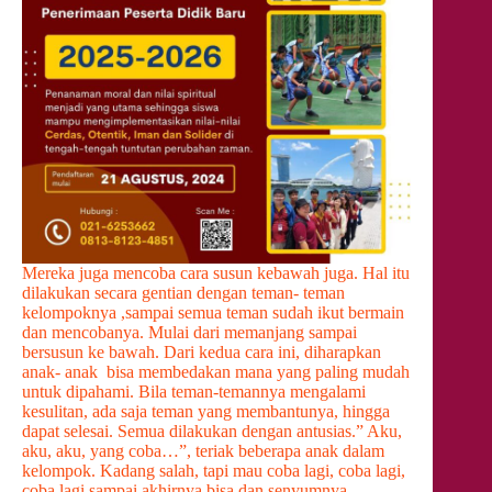
Mereka juga mencoba cara susun kebawah juga. Hal itu
dilakukan secara gentian dengan teman- teman
kelompoknya ,sampai semua teman sudah ikut bermain
dan mencobanya. Mulai dari memanjang sampai
bersusun ke bawah. Dari kedua cara ini, diharapkan
anak- anak bisa membedakan mana yang paling mudah
untuk dipahami. Bila teman-temannya mengalami
kesulitan, ada saja teman yang membantunya, hingga
dapat selesai. Semua dilakukan dengan antusias.” Aku,
aku, aku, yang coba…”, teriak beberapa anak dalam
kelompok. Kadang salah, tapi mau coba lagi, coba lagi,
coba lagi sampai akhirnya bisa dan senyumnya