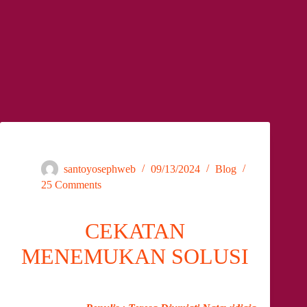
Melakukan Operasi Perkalian
santoyosephweb
09/13/2024
Blog
25 Comments
CEKATAN
MENEMUKAN SOLUSI