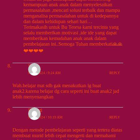
kemampuan anak anak dalam menyelesaikan
permasalahan ,mencari solusi terbaik dan mampu
menganalisa permasalahan untuk di kedepannya
dan dalam kehidupan sehari hari…
Terimakasih untuk Bu Teresa kami tercinta yang
selalu memberikan motivasi ,ide ide yang dapat
memberikan kemudahan anak anak dalam
pembelajaran ini..Semoga Tuhan memberkati🙏🙏
❤️❤️❤️❤️
Sisca
09/13/2024 / 9:24 AM
REPLY
Wah.belajar mat sdh gak menakutkan lg buat
anak2.karena belajar dg cara seperti ini buat anak2 jad
lebih menyenangkan
Rawati
09/13/2024 / 10:19 AM
REPLY
Dengan metode pembelajaran seperti yang tertera diatas
membuat murid lebih cepat mengerti dan memahami