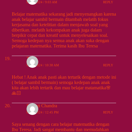
09/24/2024 / 9:03 AM
REPLY
Belajar matematika sekarang jadi menyenangkan karena
anak belajar sambil bermain ditambah melatih fokus
kerjasama dan ketelitian dalam menjawab soal yang
diberikan. melatih kekompakan anak juga dalam
berpikir cepat dan kreatif untuk menyelesaikan soal.
Semoga kedepan nya semua anak akan suka dengan
pelajaran matematika. Terima kasih Ibu Teresa
Tita
09/24/2024 / 10:38 AM
REPLY
Hebat ! Anak anak pasti akan tertarik dengan metode ini
( belajar sambil bermain) semoga kedepan anak anak
kita akan lebih tertarik dan mau belajar matamatika🌸
🙏🏻
Susanti Chandra
09/24/2024 / 12:45 PM
REPLY
Saya senang dengan cara belajar matematika dengan
Ibu Teresa. Jadi sangat membantu dan memudahkan