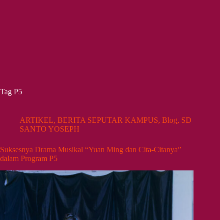
Tag
P5
ARTIKEL
,
BERITA SEPUTAR KAMPUS
,
Blog
,
SD
SANTO YOSEPH
Suksesnya Drama Musikal “Yuan Ming dan Cita-Citanya”
dalam Program P5