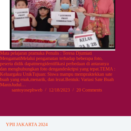
Mata pelajaran pramuka Penulis : Teresa Djumiati
MengamatiMelalui pengamatan terhadap beberapa foto,
peserta didik dapatmengidentifikasi perbedaan di antaranya
dan menghubungkan foto dengandeskripsi yang tepat.TEMA :
Keluargaku UnikTujuan: Siswa mampu mempraktekkan sate
buah yang enak,menarik, dan lezat.Bentuk: Variasi Sate Buah
ManisJudul…
santoyosephweb
12/18/2023
20 Comments
YPII JAKARTA 2024