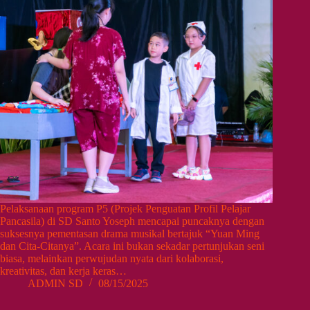
Pelaksanaan program P5 (Projek Penguatan Profil Pelajar
Pancasila) di SD Santo Yoseph mencapai puncaknya dengan
suksesnya pementasan drama musikal bertajuk “Yuan Ming
dan Cita-Citanya”. Acara ini bukan sekadar pertunjukan seni
biasa, melainkan perwujudan nyata dari kolaborasi,
kreativitas, dan kerja keras…
ADMIN SD
08/15/2025