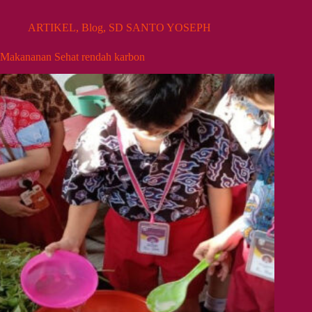
ARTIKEL
,
Blog
,
SD SANTO YOSEPH
Makananan Sehat rendah karbon