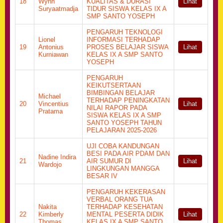
18
Wynn
KUALITAS & DURASI
Lihat
Suryaatmadja
TIDUR SISWA KELAS IX A
SMP SANTO YOSEPH
PENGARUH TEKNOLOGI
Lionel
INFORMASI TERHADAP
19
Antonius
PROSES BELAJAR SISWA
Lihat
Kurniawan
KELAS IX A SMP SANTO
YOSEPH
PENGARUH
KEIKUTSERTAAN
BIMBINGAN BELAJAR
Michael
TERHADAP PENINGKATAN
20
Vincentius
Lihat
NILAI RAPOR PADA
Pratama
SISWA KELAS IX A SMP
SANTO YOSEPH TAHUN
PELAJARAN 2025-2026
UJI COBA KANDUNGAN
BESI PADA AIR PDAM DAN
Nadine Indira
21
AIR SUMUR DI
Lihat
Wardojo
LINGKUNGAN MANGGA
BESAR IV
PENGARUH KEKERASAN
VERBAL ORANG TUA
Nakita
TERHADAP KESEHATAN
22
Kimberly
MENTAL PESERTA DIDIK
Lihat
Thomas
KELAS IX A SMP SANTO