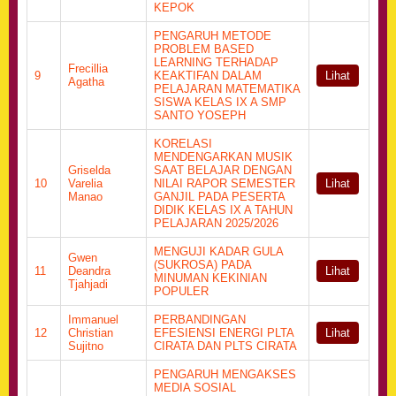
KEPOK
PENGARUH METODE
PROBLEM BASED
LEARNING TERHADAP
Frecillia
9
KEAKTIFAN DALAM
Lihat
Agatha
PELAJARAN MATEMATIKA
SISWA KELAS IX A SMP
SANTO YOSEPH
KORELASI
MENDENGARKAN MUSIK
Griselda
SAAT BELAJAR DENGAN
10
Varelia
NILAI RAPOR SEMESTER
Lihat
Manao
GANJIL PADA PESERTA
DIDIK KELAS IX A TAHUN
PELAJARAN 2025/2026
MENGUJI KADAR GULA
Gwen
(SUKROSA) PADA
11
Deandra
Lihat
MINUMAN KEKINIAN
Tjahjadi
POPULER
Immanuel
PERBANDINGAN
12
Christian
EFESIENSI ENERGI PLTA
Lihat
Sujitno
CIRATA DAN PLTS CIRATA
PENGARUH MENGAKSES
MEDIA SOSIAL