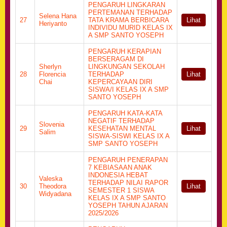
PENGARUH LINGKARAN
PERTEMANAN TERHADAP
Selena Hana
27
TATA KRAMA BERBICARA
Lihat
Heriyanto
INDIVIDU MURID KELAS IX
A SMP SANTO YOSEPH
PENGARUH KERAPIAN
BERSERAGAM DI
Sherlyn
LINGKUNGAN SEKOLAH
28
Florencia
TERHADAP
Lihat
Chai
KEPERCAYAAN DIRI
SISWA/I KELAS IX A SMP
SANTO YOSEPH
PENGARUH KATA-KATA
NEGATIF TERHADAP
Slovenia
29
KESEHATAN MENTAL
Lihat
Salim
SISWA-SISWI KELAS IX A
SMP SANTO YOSEPH
PENGARUH PENERAPAN
7 KEBIASAAN ANAK
INDONESIA HEBAT
Valeska
TERHADAP NILAI RAPOR
30
Theodora
Lihat
SEMESTER 1 SISWA
Widyadana
KELAS IX A SMP SANTO
YOSEPH TAHUN AJARAN
2025/2026