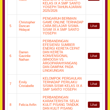
KELAS IX A SMP SANTO
YOSEPH TAHUN AJARAN
2025/2026
PENGARUH BERMAIN
Christopher
GAME ONLINE TERHADAP
5
Duncan
CARA BELAJAR SISWA-
Lihat
Hidayat
SISWI IX A SMP SANTO
YOSEPH
PERBANDINGAN
EFESIENSI SUMBER
ENERGI KERETA CEPAT
Darren
DAN KERETA
6
Gavinlie
KONVENSIONAL
Lihat
Nathan
(WHOOSH VS
ARGOPARAHYANGAN)
DAN DAMPAK PADA
LINGKUNGAN
KELOMPOK PERGAULAN
Emily
TERHADAP PERILAKU
7
Lihat
Cristabelle
SISWA-SISWI KELAS IX A
SMP SANTO YOSEPH
PERBANDINGAN
KARAKTERISTIK SELAI
8
Felicia Arifin
KULIT PISANG TANDUK
Lihat
DAN KULIT PISANG