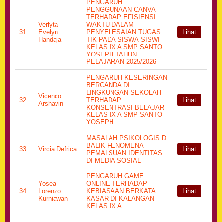
PENGARUH
PENGGUNAAN CANVA
TERHADAP EFISIENSI
Verlyta
WAKTU DALAM
31
Evelyn
PENYELESAIAN TUGAS
Lihat
Handaja
TIK PADA SISWA-SISWI
KELAS IX A SMP SANTO
YOSEPH TAHUN
PELAJARAN 2025/2026
PENGARUH KESERINGAN
BERCANDA DI
LINGKUNGAN SEKOLAH
Vicenco
32
TERHADAP
Lihat
Arshavin
KONSENTRASI BELAJAR
KELAS IX A SMP SANTO
YOSEPH
MASALAH PSIKOLOGIS DI
BALIK FENOMENA
33
Vircia Defrica
Lihat
PEMALSUAN IDENTITAS
DI MEDIA SOSIAL
PENGARUH GAME
Yosea
ONLINE TERHADAP
34
Lorenzo
KEBIASAAN BERKATA
Lihat
Kurniawan
KASAR DI KALANGAN
KELAS IX A