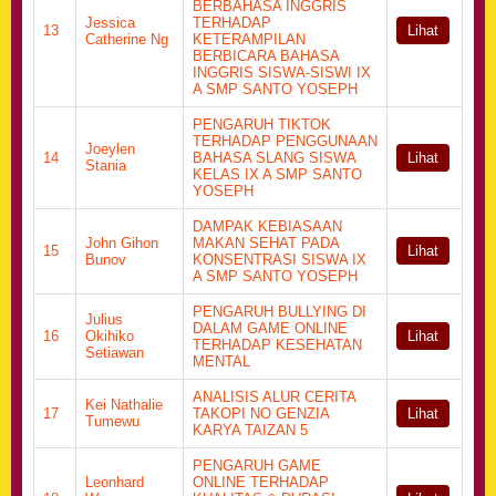
BERBAHASA INGGRIS
Jessica
TERHADAP
13
Lihat
Catherine Ng
KETERAMPILAN
BERBICARA BAHASA
INGGRIS SISWA-SISWI IX
A SMP SANTO YOSEPH
PENGARUH TIKTOK
TERHADAP PENGGUNAAN
Joeylen
14
BAHASA SLANG SISWA
Lihat
Stania
KELAS IX A SMP SANTO
YOSEPH
DAMPAK KEBIASAAN
John Gihon
MAKAN SEHAT PADA
15
Lihat
Bunov
KONSENTRASI SISWA IX
A SMP SANTO YOSEPH
PENGARUH BULLYING DI
Julius
DALAM GAME ONLINE
16
Okihiko
Lihat
TERHADAP KESEHATAN
Setiawan
MENTAL
ANALISIS ALUR CERITA
Kei Nathalie
17
TAKOPI NO GENZIA
Lihat
Tumewu
KARYA TAIZAN 5
PENGARUH GAME
Leonhard
ONLINE TERHADAP