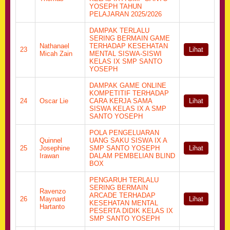
YOSEPH TAHUN
PELAJARAN 2025/2026
DAMPAK TERLALU
SERING BERMAIN GAME
Nathanael
TERHADAP KESEHATAN
23
Lihat
Micah Zain
MENTAL SISWA-SISWI
KELAS IX SMP SANTO
YOSEPH
DAMPAK GAME ONLINE
KOMPETITIF TERHADAP
24
Oscar Lie
CARA KERJA SAMA
Lihat
SISWA KELAS IX A SMP
SANTO YOSEPH
POLA PENGELUARAN
Quinnel
UANG SAKU SISWA IX A
25
Josephine
SMP SANTO YOSEPH
Lihat
Irawan
DALAM PEMBELIAN BLIND
BOX
PENGARUH TERLALU
SERING BERMAIN
Ravenzo
ARCADE TERHADAP
26
Maynard
Lihat
KESEHATAN MENTAL
Hartanto
PESERTA DIDIK KELAS IX
SMP SANTO YOSEPH