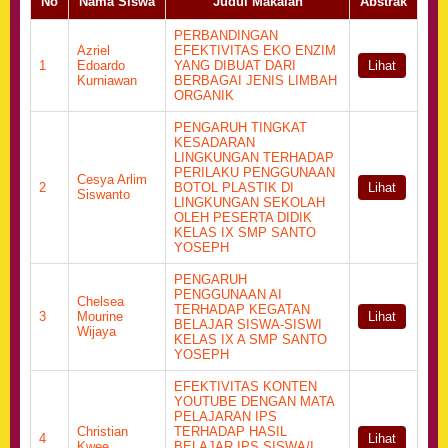
No
Nama Siswa
Judul Makalah
Abstrak
PERBANDINGAN
Azriel
EFEKTIVITAS EKO ENZIM
1
Edoardo
YANG DIBUAT DARI
Lihat
Kurniawan
BERBAGAI JENIS LIMBAH
ORGANIK
PENGARUH TINGKAT
KESADARAN
LINGKUNGAN TERHADAP
PERILAKU PENGGUNAAN
Cesya Arlim
2
BOTOL PLASTIK DI
Lihat
Siswanto
LINGKUNGAN SEKOLAH
OLEH PESERTA DIDIK
KELAS IX SMP SANTO
YOSEPH
PENGARUH
PENGGUNAAN AI
Chelsea
TERHADAP KEGATAN
3
Mourine
Lihat
BELAJAR SISWA-SISWI
Wijaya
KELAS IX A SMP SANTO
YOSEPH
EFEKTIVITAS KONTEN
YOUTUBE DENGAN MATA
PELAJARAN IPS
Christian
TERHADAP HASIL
4
Lihat
Kwee
BELAJAR IPS SISWA/I