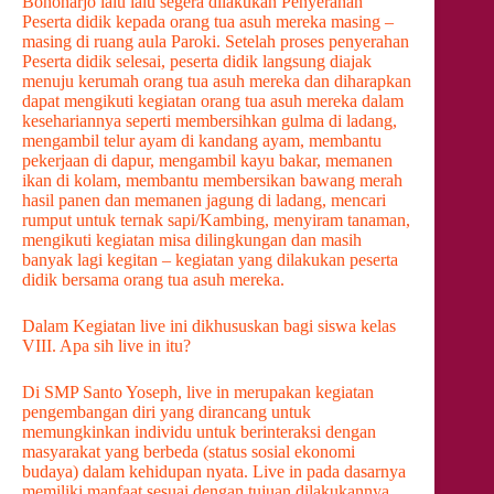
Bonoharjo lalu lalu segera dilakukan Penyerahan
Peserta didik kepada orang tua asuh mereka masing –
masing di ruang aula Paroki. Setelah proses penyerahan
Peserta didik selesai, peserta didik langsung diajak
menuju kerumah orang tua asuh mereka dan diharapkan
dapat mengikuti kegiatan orang tua asuh mereka dalam
kesehariannya seperti membersihkan gulma di ladang,
mengambil telur ayam di kandang ayam, membantu
pekerjaan di dapur, mengambil kayu bakar, memanen
ikan di kolam, membantu membersikan bawang merah
hasil panen dan memanen jagung di ladang, mencari
rumput untuk ternak sapi/Kambing, menyiram tanaman,
mengikuti kegiatan misa dilingkungan dan masih
banyak lagi kegitan – kegiatan yang dilakukan peserta
didik bersama orang tua asuh mereka.
Dalam Kegiatan live ini dikhususkan bagi siswa kelas
VIII. Apa sih live in itu?
Di SMP Santo Yoseph, live in merupakan kegiatan
pengembangan diri yang dirancang untuk
memungkinkan individu untuk berinteraksi dengan
masyarakat yang berbeda (status sosial ekonomi
budaya) dalam kehidupan nyata. Live in pada dasarnya
memiliki manfaat sesuai dengan tujuan dilakukannya