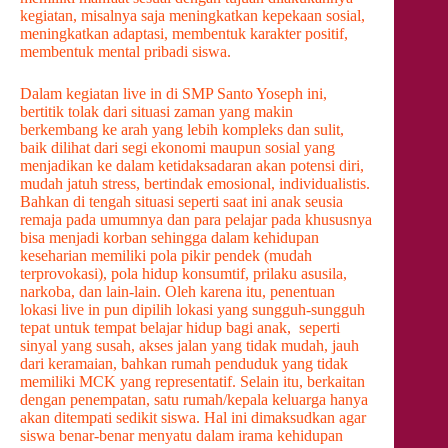
kegiatan, misalnya saja meningkatkan kepekaan sosial,
meningkatkan adaptasi, membentuk karakter positif,
membentuk mental pribadi siswa.
Dalam kegiatan live in di SMP Santo Yoseph ini,
bertitik tolak dari situasi zaman yang makin
berkembang ke arah yang lebih kompleks dan sulit,
baik dilihat dari segi ekonomi maupun sosial yang
menjadikan ke dalam ketidaksadaran akan potensi diri,
mudah jatuh stress, bertindak emosional, individualistis.
Bahkan di tengah situasi seperti saat ini anak seusia
remaja pada umumnya dan para pelajar pada khususnya
bisa menjadi korban sehingga dalam kehidupan
keseharian memiliki pola pikir pendek (mudah
terprovokasi), pola hidup konsumtif, prilaku asusila,
narkoba, dan lain-lain. Oleh karena itu, penentuan
lokasi live in pun dipilih lokasi yang sungguh-sungguh
tepat untuk tempat belajar hidup bagi anak, seperti
sinyal yang susah, akses jalan yang tidak mudah, jauh
dari keramaian, bahkan rumah penduduk yang tidak
memiliki MCK yang representatif. Selain itu, berkaitan
dengan penempatan, satu rumah/kepala keluarga hanya
akan ditempati sedikit siswa. Hal ini dimaksudkan agar
siswa benar-benar menyatu dalam irama kehidupan