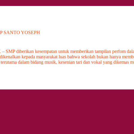
P SANTO YOSEPH
TK – SMP diberikan kesempatan untuk memberikan tampilan perfom dal
 dikenalkan kepada masyarakat luas bahwa sekolah bukan hanya memberi
terutama dalam bidang musik, kesenian tari dan vokal yang dikemas m