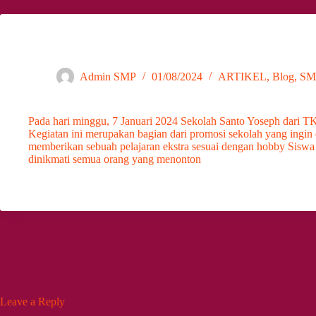
Perfomance Sekolah Santo Yoseph Dwiwarna
Admin SMP
01/08/2024
ARTIKEL
,
Blog
,
SM
Pada hari minggu, 7 Januari 2024 Sekolah Santo Yoseph dari 
Kegiatan ini merupakan bagian dari promosi sekolah yang ingin
memberikan sebuah pelajaran ekstra sesuai dengan hobby Siswa 
dinikmati semua orang yang menonton
Leave a Reply