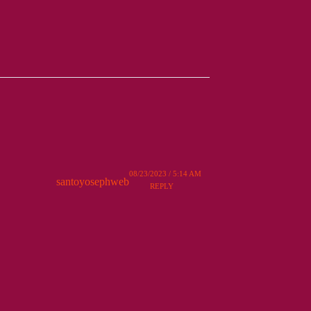
08/23/2023 / 5:14 AM
santoyosephweb
REPLY