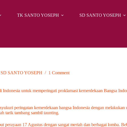
TK SANTO YOSEPH
SD SANTO YOSEPH
PH
,
SD SANTO YOSEPH
1 Comment
 di Indonesia untuk memperingati proklamasi kemerdekaan Bangsa Indo
syukuri peringatan kemerdekaan bangsa Indonesia dengan melakukan u
h tarik tambang sambil taunting.
 perayaan 17 Agustus dengan sangat meriah dan berbagai lomba. Be