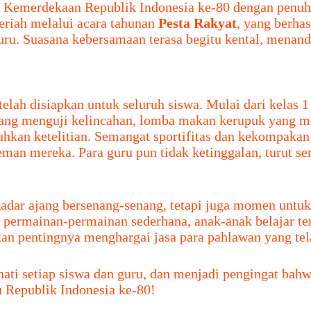
Kemerdekaan Republik Indonesia ke-80 dengan penuh 
riah melalui acara tahunan
Pesta Rakyat
, yang berha
uru. Suasana kebersamaan terasa begitu kental, menand
lah disiapkan untuk seluruh siswa. Mulai dari kelas 1
g yang menguji kelincahan, lomba makan kerupuk yang 
n ketelitian. Semangat sportifitas dan kekompakan te
man mereka. Para guru pun tidak ketinggalan, turut s
adar ajang bersenang-senang, tetapi juga momen untu
i permainan-permainan sederhana, anak-anak belajar ten
kan pentingnya menghargai jasa para pahlawan yang te
ati setiap siswa dan guru, dan menjadi pengingat ba
u Republik Indonesia ke-80!