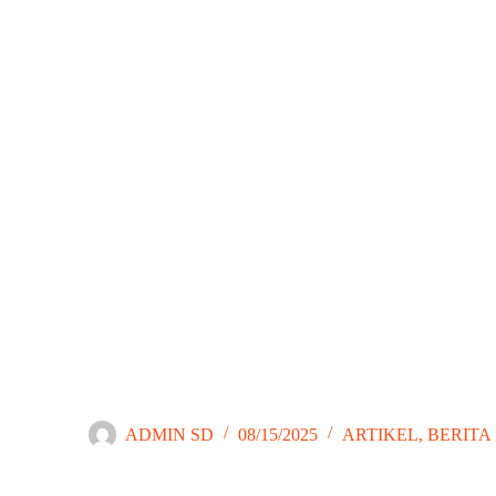
Kegembiraan Pesta Rakyat di SD Santo Yoseph: Merayakan HU
ADMIN SD
08/15/2025
ARTIKEL
,
BERITA