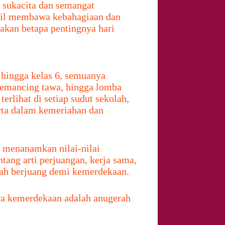
sukacita dan semangat
sil membawa kebahagiaan dan
akan betapa pentingnya hari
 hingga kelas 6, semuanya
memancing tawa, hingga lomba
rlihat di setiap sudut sekolah,
erta dalam kemeriahan dan
k menanamkan nilai-nilai
tang arti perjuangan, kerja sama,
lah berjuang demi kemerdekaan.
hwa kemerdekaan adalah anugerah