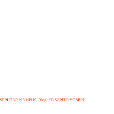
T RI ke-80 dengan Sukacita
 SEPUTAR KAMPUS
,
Blog
,
SD SANTO YOSEPH