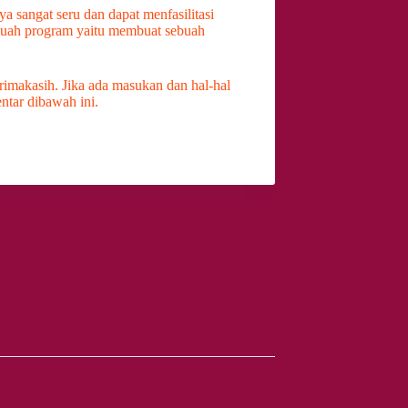
a sangat seru dan dapat menfasilitasi
ebuah program yaitu membuat sebuah
erimakasih. Jika ada masukan dan hal-hal
ntar dibawah ini.