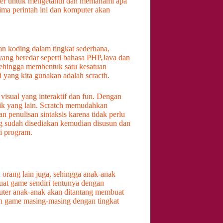
uter untuk mengetahui dan memahami apa
ma perintah ini dan komputer akan
n koding dalam tingkat sederhana,
 yang beredar seperti bahasa PHP,Java dan
 sehingga membentuk satu kesatuan
i yang kita gunakan adalah scracth.
visual yang interaktif dan fun. Dengan
rik yang lain. Scratch memudahkan
penulisan sintaksis karena tidak perlu
g sudah disediakan kemudian disusun dan
i program.
orang lain juga, sehingga anak-anak
at game sendiri tentunya dengan
uter anak-anak akan ditantang membuat
n game masing-masing dengan tingkat