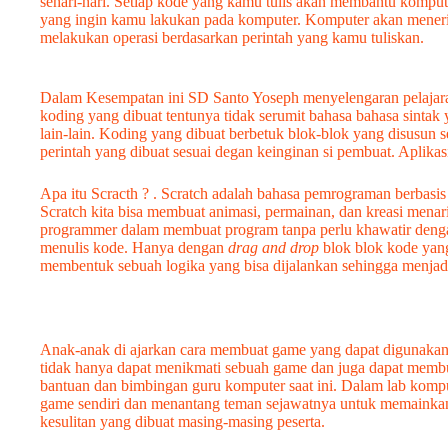
sehari-hari. Setiap kode yang kamu tulis akan membantu komp
yang ingin kamu lakukan pada komputer. Komputer akan meneri
melakukan operasi berdasarkan perintah yang kamu tuliskan.
Dalam Kesempatan ini SD Santo Yoseph menyelengaran pelajara
koding yang dibuat tentunya tidak serumit bahasa bahasa sintak
lain-lain. Koding yang dibuat berbetuk blok-blok yang disusun
perintah yang dibuat sesuai degan keinginan si pembuat. Aplikas
Apa itu Scracth ? . Scratch adalah bahasa pemrograman berbasis 
Scratch kita bisa membuat animasi, permainan, dan kreasi mena
programmer dalam membuat program tanpa perlu khawatir dengan 
menulis kode. Hanya dengan
drag and drop
blok blok kode yan
membentuk sebuah logika yang bisa dijalankan sehingga menjad
Anak-anak di ajarkan cara membuat game yang dapat digunakan 
tidak hanya dapat menikmati sebuah game dan juga dapat membu
bantuan dan bimbingan guru komputer saat ini. Dalam lab komp
game sendiri dan menantang teman sejawatnya untuk memainka
kesulitan yang dibuat masing-masing peserta.