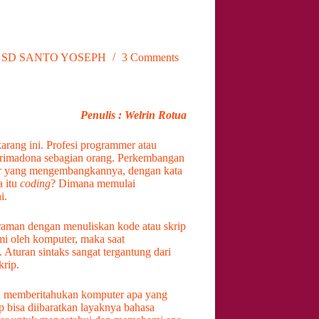
,
SD SANTO YOSEPH
3 Comments
Penulis : Welrin Rotua
karang ini. Profesi programmer atau
 primadona sebagian orang. Perkembangan
mmer yang mengembangkannya, dengan kata
a itu
coding
? Dimana memulai
i.
graman dengan menuliskan kode atau skrip
mi oleh komputer, maka saat
 Aturan sintaks sangat tergantung dari
rip.
 memberitahukan komputer apa yang
 bisa diibaratkan layaknya bahasa