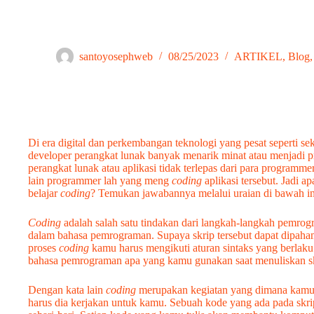
Belajar Koding di Tingkat SD
santoyosephweb
08/25/2023
ARTIKEL
,
Blog
Di era digital dan perkembangan teknologi yang pesat seperti se
developer perangkat lunak banyak menarik minat atau menjadi
perangkat lunak atau aplikasi tidak terlepas dari para progra
lain programmer lah yang meng
coding
aplikasi tersebut. Jadi ap
belajar
coding
? Temukan jawabannya melalui uraian di bawah in
Coding
adalah salah satu tindakan dari langkah-langkah pemro
dalam bahasa pemrograman. Supaya skrip tersebut dapat dipaha
proses
coding
kamu harus mengikuti aturan sintaks yang berlaku.
bahasa pemrograman apa yang kamu gunakan saat menuliskan sk
Dengan kata lain
coding
merupakan kegiatan yang dimana kamu
harus dia kerjakan untuk kamu. Sebuah kode yang ada pada skrip