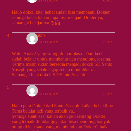
10/25/2025 / 11:33 AM
REPLY
Hallo dokcil kita, hebat sudah bisa membantu Dokter,
semoga kelak kalian juga bisa menjadi Dokter ya,
semangat belajarnya 💪🤗
Ayumikha
10/25/2025 / 11:38 AM
REPLY
Wah.. Anak2 yang sungguh luar biasa . Dari kecil
sudah belajar untuk membantu dan menolong sesama.
Terima masih sudah bersedia menjadi dokcil SD Santo
Yoseph yang selalu sigap setiap dibutuhkan…
Semangat buat dokcil SD Santo Yoseph…
Susi
10/25/2025 / 11:59 AM
REPLY
Hallo para Dokcil dari Santo Yoseph..kalian hebat lhoo.
Terus belajar jadi yang terbaik ya..
Semoga suatu saat kalian akan jadi seorang Dokter
yang terbaik di bidangnya dan bisa menolong banyak
orang di luar sana yang membutuhkan Dokter2 baik