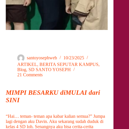
AWALI KESEHATAN ANAK INDONESIA
DENGAN KEGIATAN DOKCIL
santoyosephweb
10/23/2025
ARTIKEL
,
BERITA SEPUTAR KAMPUS
,
Blog
,
SD SANTO YOSEPH
21 Comments
MIMPI BESARKU diMULAI dari
SINI
“Hai… teman- teman apa kabar kalian semua?” Jumpa
lagi dengan aku Davin. Aku sekarang sudah duduk di
kelas 4 SD loh. Senangnya aku bisa cerita-cerita