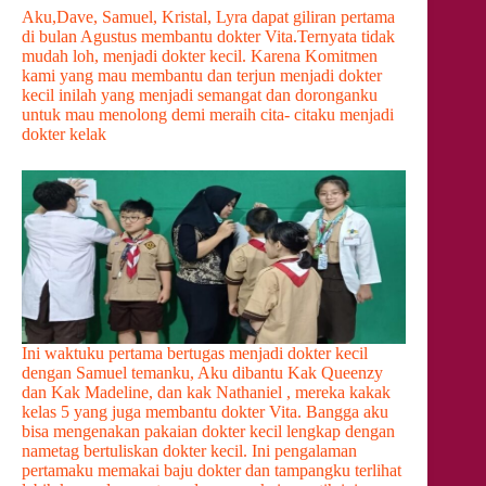
Aku,Dave, Samuel, Kristal, Lyra dapat giliran pertama
di bulan Agustus membantu dokter Vita.Ternyata tidak
mudah loh, menjadi dokter kecil. Karena Komitmen
kami yang mau membantu dan terjun menjadi dokter
kecil inilah yang menjadi semangat dan doronganku
untuk mau menolong demi meraih cita- citaku menjadi
dokter kelak
Ini waktuku pertama bertugas menjadi dokter kecil
dengan Samuel temanku, Aku dibantu Kak Queenzy
dan Kak Madeline, dan kak Nathaniel , mereka kakak
kelas 5 yang juga membantu dokter Vita. Bangga aku
bisa mengenakan pakaian dokter kecil lengkap dengan
nametag bertuliskan dokter kecil. Ini pengalaman
pertamaku memakai baju dokter dan tampangku terlihat