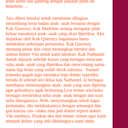
lebih keren dan ganteng dengan pakaian putih ini
hehehehe….
Aku diberi intruksi untuk membantu dibagian
menimbang berat badan anak- anak bersama dengan
Kak Queenzy. Kak Madeline sedang mengatur jalan
keluar masuknya anak- anak yang akan diperiksa. Aku
diajarkan oleh Kak Queenzy bagaimana harus
melakukan pekerjaan pertamaku. Kak Queenzy
memang pintar dan cepat menangkap intruksi dan
arahan dokter Vita untuk kami lakukan. Kak Nathaniel
duduk dipojok sebelah kanan yang bertugas mencatat
suhu anak- anak yang diperiksa dan mencentang nama-
nama tiap kelas yang sudah dicek suhunya . Samuel
temanku gagah juga memakai baju dokter sepertiku
berada di sebelah kiri dekat kak Nathaniel. Ia bertugas
membantu menenangkan anak- anak yang mau diperisa
agar gelisahnya agak berkurang.Lyra teman sekelasku
bertugas memeriksa suhu anak- anak dengan alat scan
suhu ditangannya. Wah, menyenangkan sekali tugas
pertamaku, aku melakukannya dengan semangat dan
giat karena cita- citaku mau jadi dokter seperti dokter
Vita nantinya. Doakan aku dan teman- teman agar kami
menjadi dokter yang ahli dibidangnya nanti amin.