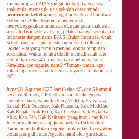
karena program BIAS sangat penting, karena sejak
anak mulai memasuki usia sekolah dasar terjadi
penurunan kekebalan
yang diperoleh saat imunisasi
ketika bayi. Oleh karena itu pemerintah
menyelenggarakan imunisasi ulangan pada anak usia
sekolah dasar sederajat yang pelaksanaanya serentak di
Indonesia dengan nama BIAS (Bulan Imunisasi Anak
Sekolah)maka segala persiapan untuk itu dibantu
Dokter Vita yang terpilih menjadi dokter pimpinan
sekolahku. Waktu itu aku dipilih menjadi salah satu
dokcil dari kelas 4A, mulanya aku belum yakin ya…
Kira-kira, apa tugasku nanti? “Teman- teman, apa
kalian juga merasakan kecemasan yang aku alami saat
itu?”
Jumat,31 Agustus 2025 kami kelas 4,5, dan 6 kumpul
bersama di ruang UKS, di situ sudah ada teman-
temanku Dave, Samuel, Olive, Violetta, Kyle,Lyra,
Kristal, Kak Queenzy, Kak Kausalia, Kak Madeline,
Kak Renata, Kak Eben, Kak Chelsea, Kak Kyla, kak
Akio, Kak Gio, Kak Nathaniel yang imut , dan Kak
Juan primadonaku sang juara basket di sekolahku.
Kami mulai diinfokan kegiatan dokter kecil yang akan
berlangsung di bulan Agustus nanti oleh guru kami.