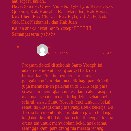
hati seperti kalian..
Dave, Samuel, Olive, Violetta, Kyle,Lyra, Kristal, Kak
Queenzy, Kak Kausalia, Kak Madeline, Kak Renata,
Kak Eben, Kak Chelsea, Kak Kyla, kak Akio, Kak
Gio, Kak Nathaniel , dan Kak Juan
Kalian anak2 hebat Santo Yoseph👍🏻👍🏻👍🏻
Semangat terus ya😊😊
Herlina
10/26/2025 / 10:12 AM
REPLY
Program dokcil di sekolah Santo Yoseph ini
adalah ide inovatif yang sangat baik dan
bermanfaat. Selain memberikan banyak
pengalaman baru dan menarik bagi para dokcil,
juga memberikan pelayanan di UKS bagi para
siswa dan meningkatkan kesadaran akan asupan
makanan sehat dan cara hidup lebih sehat bagi
seluruh siswa Santo Yoseph (cuci tangan , bekal
sehat, dll). Bagi orang tua yang sibuk bekerja, Bu
Tere selalu memberikan update di group tentang
kegiatan dokcil ini dan tanpa henti mengajak para
orang tua untuk menyiapkan bekal anak sehat,
sehingga kami para orang tua merasa tenang