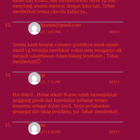
kalian dan teman2 bisa menjadi dokter hebat yg bisa
menolong sesama manusia dengan tulus hati. Tuhan
memberkati semua cita-cita kalian ya..
teresadjumiati@gmail.com
10/25/2025 / 4:02 PM
REPLY
Terima kasih banyak commen positifnya untuk murid-
murid yg bersedia merelakan waktu serta tenaganya utk
menjadi sukarelawan dalam bidang kesehatan , Tuhan
memberkati🙂
Theresja
10/25/2025 / 7:52 PM
REPLY
Hai dokcil , Hebat sekali! Kamu sudah menunjukkan
tanggung jawab dan kepedulian terhadap teman-
temanmu sebagai dokter kecil. Terus pertahankan
semangat dan sikap pedulimu, ya! Tuhan memberkati .
Meiliana
10/25/2025 / 8:06 PM
REPLY