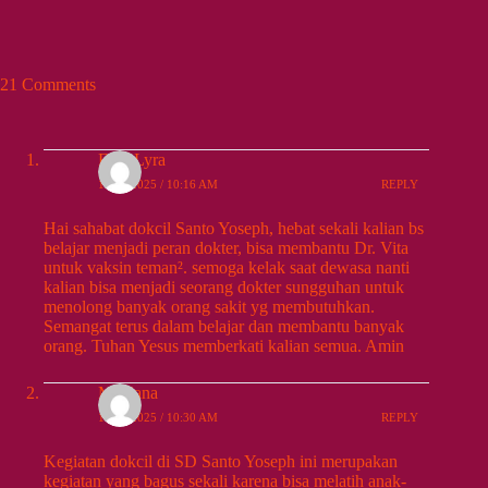
21 Comments
Eva_Lyra
10/25/2025 / 10:16 AM
REPLY
Hai sahabat dokcil Santo Yoseph, hebat sekali kalian bs
belajar menjadi peran dokter, bisa membantu Dr. Vita
untuk vaksin teman². semoga kelak saat dewasa nanti
kalian bisa menjadi seorang dokter sungguhan untuk
menolong banyak orang sakit yg membutuhkan.
Semangat terus dalam belajar dan membantu banyak
orang. Tuhan Yesus memberkati kalian semua. Amin
Meiliana
10/25/2025 / 10:30 AM
REPLY
Kegiatan dokcil di SD Santo Yoseph ini merupakan
kegiatan yang bagus sekali karena bisa melatih anak-