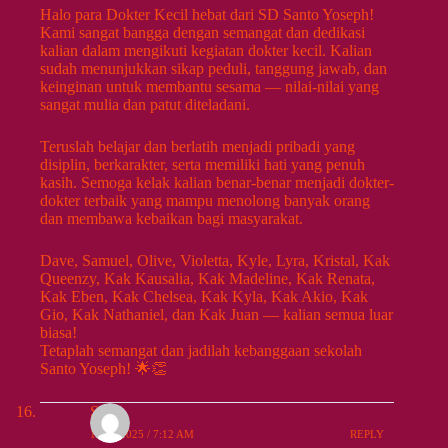
Halo para Dokter Kecil hebat dari SD Santo Yoseph!
Kami sangat bangga dengan semangat dan dedikasi
kalian dalam mengikuti kegiatan dokter kecil. Kalian
sudah menunjukkan sikap peduli, tanggung jawab, dan
keinginan untuk membantu sesama — nilai-nilai yang
sangat mulia dan patut diteladani.
Teruslah belajar dan berlatih menjadi pribadi yang
disiplin, berkarakter, serta memiliki hati yang penuh
kasih. Semoga kelak kalian benar-benar menjadi dokter-
dokter terbaik yang mampu menolong banyak orang
dan membawa kebaikan bagi masyarakat.
Dave, Samuel, Olive, Violetta, Kyle, Lyra, Kristal, Kak
Queenzy, Kak Kausalia, Kak Madeline, Kak Renata,
Kak Eben, Kak Chelsea, Kak Kyla, Kak Akio, Kak
Gio, Kak Nathaniel, dan Kak Juan — kalian semua luar
biasa!
Tetaplah semangat dan jadilah kebanggaan sekolah
Santo Yoseph! 🌟👏
Santi
10/26/2025 / 7:12 AM
REPLY