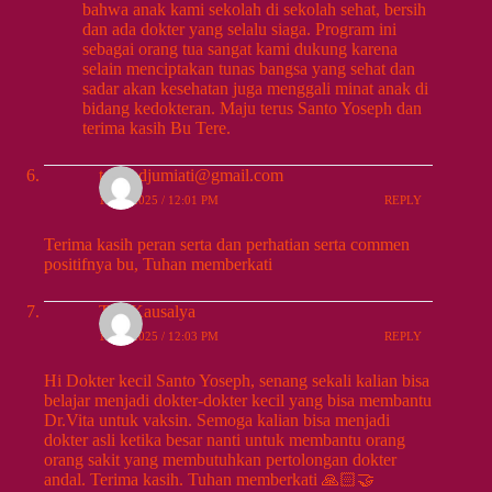
bahwa anak kami sekolah di sekolah sehat, bersih
dan ada dokter yang selalu siaga. Program ini
sebagai orang tua sangat kami dukung karena
selain menciptakan tunas bangsa yang sehat dan
sadar akan kesehatan juga menggali minat anak di
bidang kedokteran. Maju terus Santo Yoseph dan
terima kasih Bu Tere.
teresadjumiati@gmail.com
10/25/2025 / 12:01 PM
REPLY
Terima kasih peran serta dan perhatian serta commen
positifnya bu, Tuhan memberkati
Tita-Kausalya
10/25/2025 / 12:03 PM
REPLY
Hi Dokter kecil Santo Yoseph, senang sekali kalian bisa
belajar menjadi dokter-dokter kecil yang bisa membantu
Dr.Vita untuk vaksin. Semoga kalian bisa menjadi
dokter asli ketika besar nanti untuk membantu orang
orang sakit yang membutuhkan pertolongan dokter
andal. Terima kasih. Tuhan memberkati 🙏🏻🤝