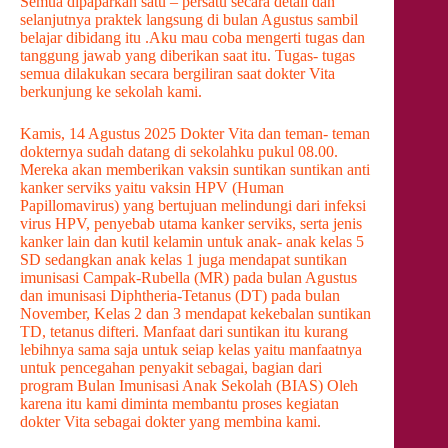
Semua dipaparkan satu – persatu secara detail dan
selanjutnya praktek langsung di bulan Agustus sambil
belajar dibidang itu .Aku mau coba mengerti tugas dan
tanggung jawab yang diberikan saat itu. Tugas- tugas
semua dilakukan secara bergiliran saat dokter Vita
berkunjung ke sekolah kami.
Kamis, 14 Agustus 2025 Dokter Vita dan teman- teman
dokternya sudah datang di sekolahku pukul 08.00.
Mereka akan memberikan vaksin suntikan suntikan anti
kanker serviks yaitu vaksin HPV (Human
Papillomavirus) yang bertujuan melindungi dari infeksi
virus HPV, penyebab utama kanker serviks, serta jenis
kanker lain dan kutil kelamin untuk anak- anak kelas 5
SD sedangkan anak kelas 1 juga mendapat suntikan
imunisasi Campak-Rubella (MR) pada bulan Agustus
dan imunisasi Diphtheria-Tetanus (DT) pada bulan
November, Kelas 2 dan 3 mendapat kekebalan suntikan
TD, tetanus difteri. Manfaat dari suntikan itu kurang
lebihnya sama saja untuk seiap kelas yaitu manfaatnya
untuk pencegahan penyakit sebagai, bagian dari
program Bulan Imunisasi Anak Sekolah (BIAS) Oleh
karena itu kami diminta membantu proses kegiatan
dokter Vita sebagai dokter yang membina kami.